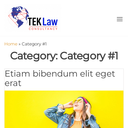
Skip
Tekweb
Modern
to
Tech
the
Solutions
for the
content
Modern
Law
Firm
Home
»
Category #1
Category:
Category #1
Etiam bibendum elit eget
erat